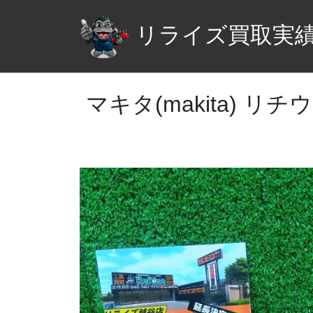
リライズ買取実
マキタ(makita) リチウ