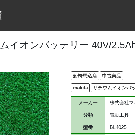
績
ムイオンバッテリー 40V/2.5Ah 
船橋馬込店
中古美品
makita
リチウムイオンバ
メーカー
株式会社マ
分類
電動工具
型番
BL4025