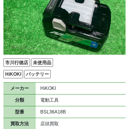
市川行徳店
未使用品
HiKOKI
バッテリー
メーカー
HiKOKI
分類
電動工具
型番
BSL36A18B
買取方法
店頭買取