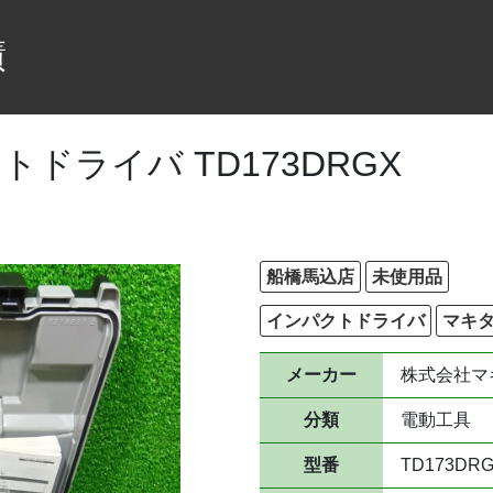
績
ドライバ TD173DRGX
船橋馬込店
未使用品
インパクトドライバ
マキ
メーカー
株式会社マ
分類
電動工具
型番
TD173DR