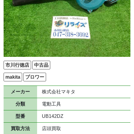
市川行徳店
中古品
makita
ブロワー
メーカー
株式会社マキタ
分類
電動工具
型番
UB142DZ
買取方法
店頭買取