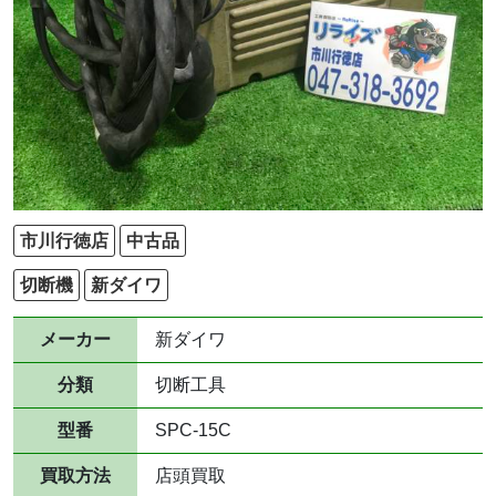
市川行徳店
中古品
切断機
新ダイワ
メーカー
新ダイワ
分類
切断工具
型番
SPC-15C
買取方法
店頭買取