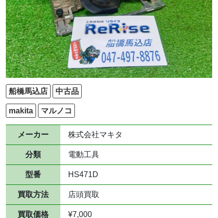
船橋馬込店
中古品
makita
マルノコ
メーカー
株式会社マキタ
分類
電動工具
型番
HS471D
買取方法
店頭買取
買取価格
¥7,000