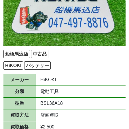
船橋馬込店
中古品
HiKOKI
バッテリー
メーカー
HiKOKI
分類
電動工具
型番
BSL36A18
買取方法
店頭買取
買取価格
¥2,500