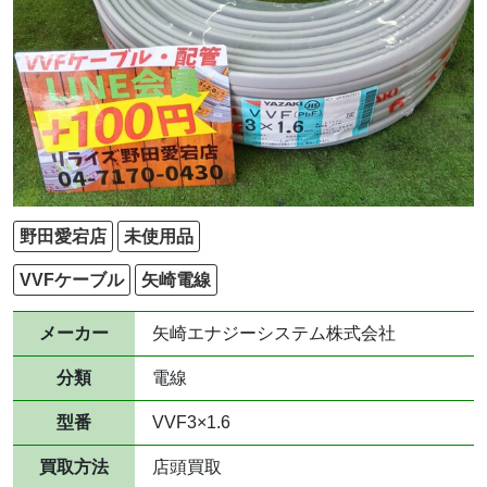
野田愛宕店
未使用品
VVFケーブル
矢崎電線
メーカー
矢崎エナジーシステム株式会社
分類
電線
型番
VVF3×1.6
買取方法
店頭買取