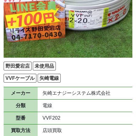
野田愛宕店
未使用品
VVFケーブル
矢崎電線
メーカー
矢崎エナジーシステム株式会社
分類
電線
型番
VVF202
買取方法
店頭買取