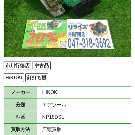
市川行徳店
中古品
HiKOKI
釘打ち機
メーカー
HiKOKI
分類
エアツール
型番
NP18DSL
買取方法
店頭買取