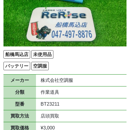
船橋馬込店
未使用品
バッテリー
空調服
メーカー
株式会社空調服
分類
作業道具
型番
BT23211
買取方法
店頭買取
買取価格
¥3,000