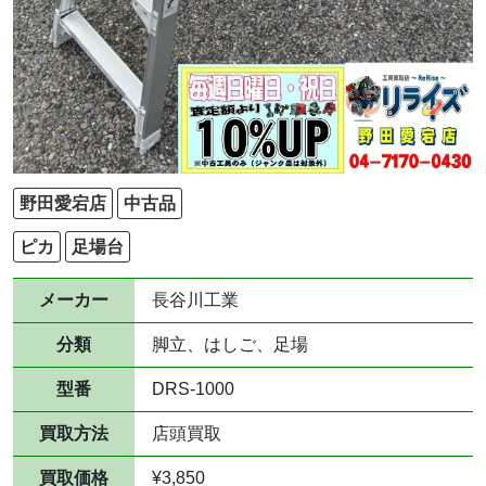
野田愛宕店
中古品
ピカ
足場台
メーカー
長谷川工業
分類
脚立、はしご、足場
型番
DRS-1000
買取方法
店頭買取
買取価格
¥3,850