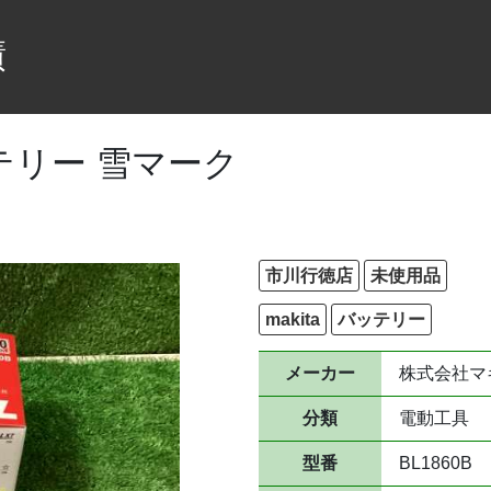
績
ッテリー 雪マーク
市川行徳店
未使用品
makita
バッテリー
メーカー
株式会社マ
分類
電動工具
型番
BL1860B