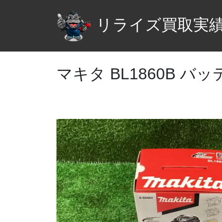
リライズ買取実
マキタ BL1860B バ