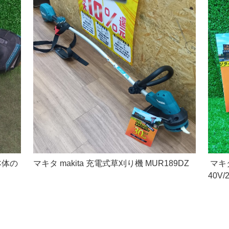
本体の
マキタ makita 充電式草刈り機 MUR189DZ
マキタ
40V/