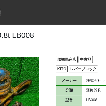
績
t LB008
船橋馬込店
中古品
KITO
レバーブロック
メーカー
株式会社キ
分類
運搬器具
型番
LB008