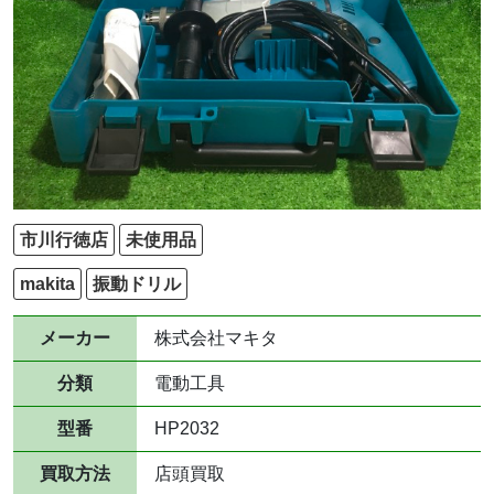
市川行徳店
未使用品
makita
振動ドリル
メーカー
株式会社マキタ
分類
電動工具
型番
HP2032
買取方法
店頭買取