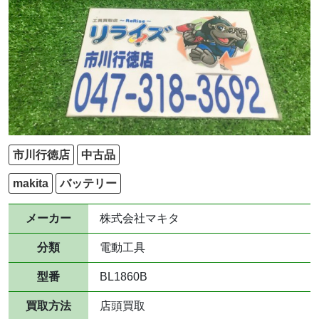
市川行徳店
中古品
makita
バッテリー
メーカー
株式会社マキタ
分類
電動工具
型番
BL1860B
買取方法
店頭買取