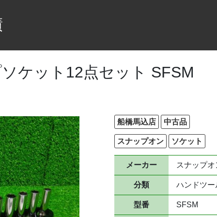
績
ソケット12点セット SFSM
船橋馬込店
中古品
スナップオン
ソケット
メーカー
スナップオ
分類
ハンドツー
型番
SFSM