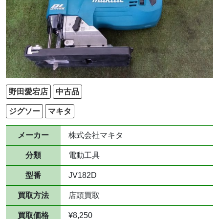
野田愛宕店
中古品
ジグソー
マキタ
メーカー
株式会社マキタ
分類
電動工具
型番
JV182D
買取方法
店頭買取
買取価格
¥8,250