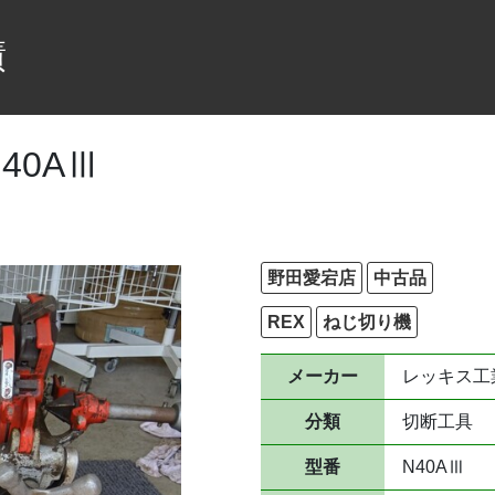
績
40AⅢ
野田愛宕店
中古品
REX
ねじ切り機
メーカー
レッキス工
分類
切断工具
型番
N40AⅢ