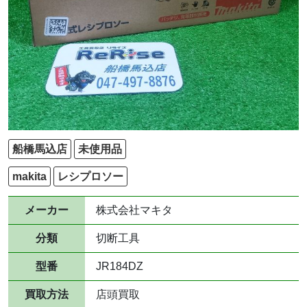
船橋馬込店
未使用品
makita
レシプロソー
メーカー
株式会社マキタ
分類
切断工具
型番
JR184DZ
買取方法
店頭買取