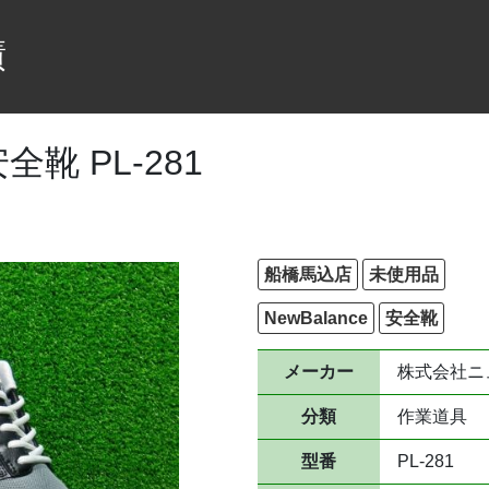
績
全靴 PL-281
船橋馬込店
未使用品
NewBalance
安全靴
メーカー
株式会社ニ
分類
作業道具
型番
PL-281