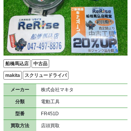
船橋馬込店
中古品
makita
スクリュードライバ
メーカー
株式会社マキタ
分類
電動工具
型番
FR451D
買取方法
店頭買取