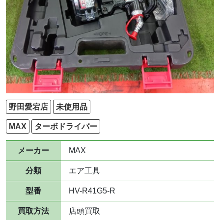
野田愛宕店
未使用品
MAX
ターボドライバー
メーカー
MAX
分類
エア工具
型番
HV-R41G5-R
買取方法
店頭買取