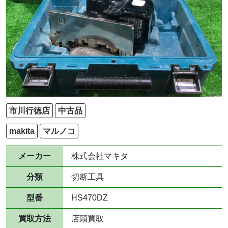
市川行徳店
中古品
makita
マルノコ
メーカー
株式会社マキタ
分類
切断工具
型番
HS470DZ
買取方法
店頭買取