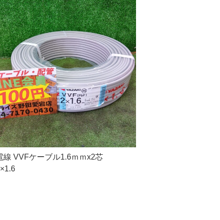
線 VVFケーブル1.6ｍｍx2芯
×1.6