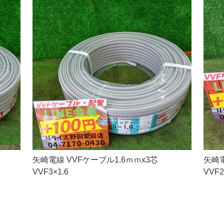
矢崎電線 VVFケーブル1.6ｍｍx3芯
矢崎電
VVF3×1.6
VVF2