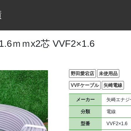
績
6ｍｍx2芯 VVF2×1.6
野田愛宕店
未使用品
VVFケーブル
矢崎電線
メーカー
矢崎エナジ
分類
電線
型番
VVF2×1.6