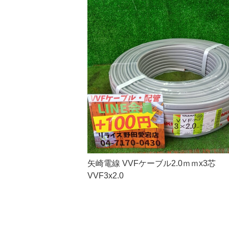
矢崎電線 VVFケーブル2.0ｍｍx3芯
VVF3x2.0