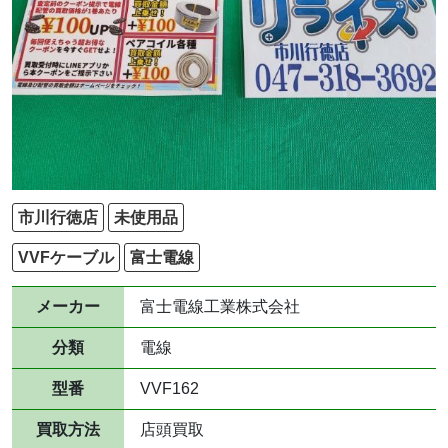
市川行徳店
未使用品
VVFケーブル
富士電線
メーカー
富士電線工業株式会社
分類
電線
型番
VVF162
買取方法
店頭買取