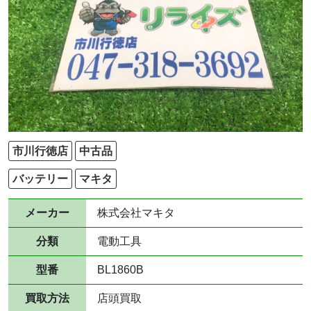
市川行徳店
中古品
バッテリー
マキタ
メーカー
株式会社マキタ
分類
電動工具
型番
BL1860B
買取方法
店頭買取