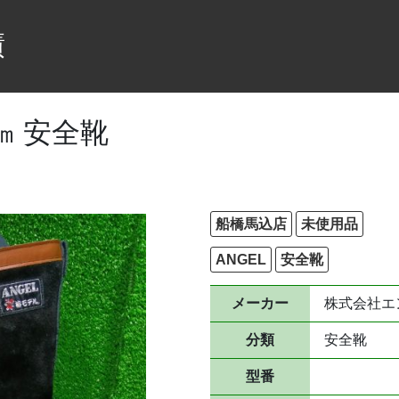
績
5㎝ 安全靴
船橋馬込店
未使用品
ANGEL
安全靴
メーカー
株式会社エ
分類
安全靴
型番