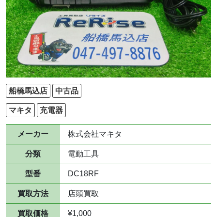
船橋馬込店
中古品
マキタ
充電器
メーカー
株式会社マキタ
分類
電動工具
型番
DC18RF
買取方法
店頭買取
買取価格
¥1,000