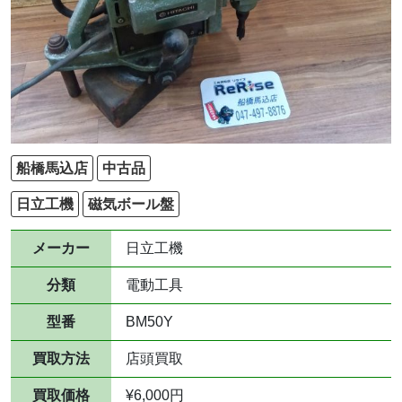
船橋馬込店
中古品
日立工機
磁気ボール盤
メーカー
日立工機
分類
電動工具
型番
BM50Y
買取方法
店頭買取
買取価格
¥6,000円