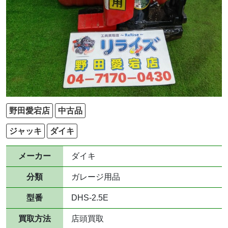
野田愛宕店
中古品
ジャッキ
ダイキ
メーカー
ダイキ
分類
ガレージ用品
型番
DHS-2.5E
買取方法
店頭買取