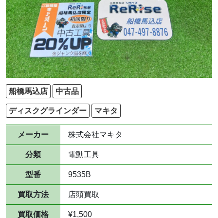
船橋馬込店
中古品
ディスクグラインダー
マキタ
メーカー
株式会社マキタ
分類
電動工具
型番
9535B
買取方法
店頭買取
買取価格
¥1,500