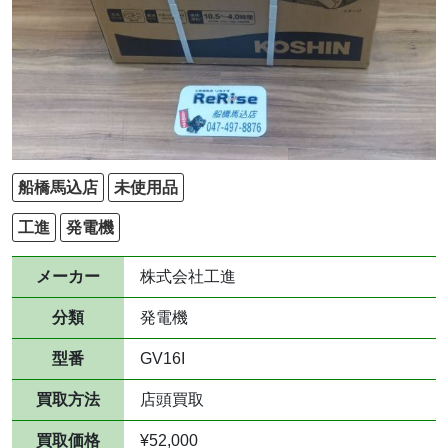
船橋馬込店
未使用品
工進
発電機
メーカー
株式会社工進
分類
発電機
型番
GV16I
買取方法
店頭買取
買取価格
¥52,000