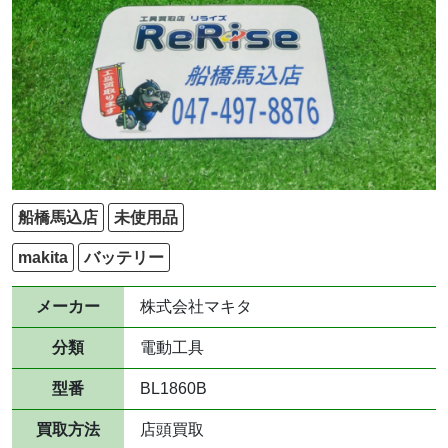
船橋馬込店
未使用品
makita
バッテリー
メーカー
株式会社マキタ
分類
電動工具
型番
BL1860B
買取方法
店頭買取