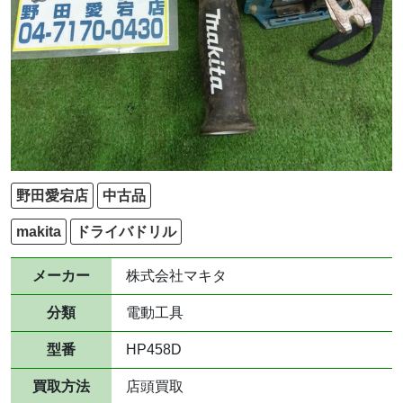
野田愛宕店
中古品
makita
ドライバドリル
メーカー
株式会社マキタ
分類
電動工具
型番
HP458D
買取方法
店頭買取