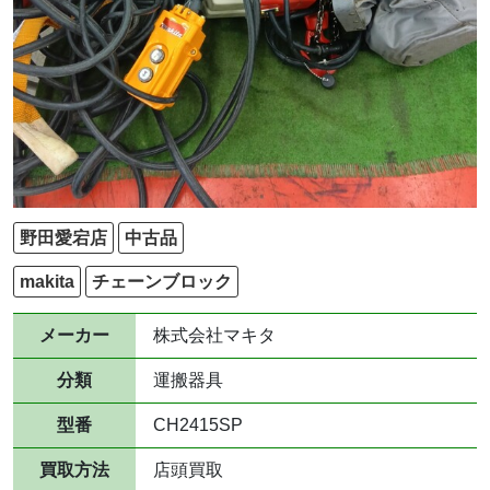
野田愛宕店
中古品
makita
チェーンブロック
メーカー
株式会社マキタ
分類
運搬器具
型番
CH2415SP
買取方法
店頭買取