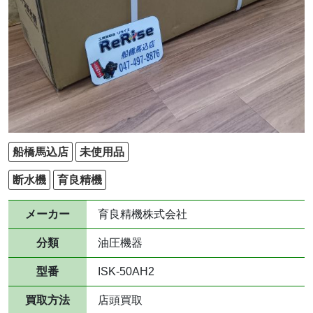
船橋馬込店
未使用品
断水機
育良精機
メーカー
育良精機株式会社
分類
油圧機器
型番
ISK-50AH2
買取方法
店頭買取