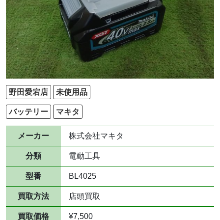
野田愛宕店
未使用品
バッテリー
マキタ
メーカー
株式会社マキタ
分類
電動工具
型番
BL4025
買取方法
店頭買取
買取価格
¥7,500