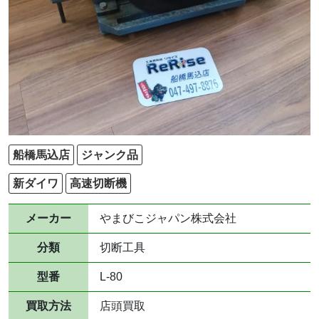
船橋馬込店
ジャンク品
新ダイワ
高速切断機
メーカー
やまびこジャパン株式会社
分類
切断工具
型番
L-80
買取方法
店頭買取