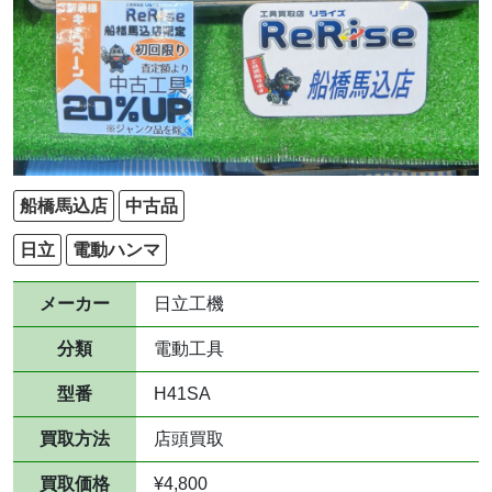
船橋馬込店
中古品
日立
電動ハンマ
メーカー
日立工機
分類
電動工具
型番
H41SA
買取方法
店頭買取
買取価格
¥4,800