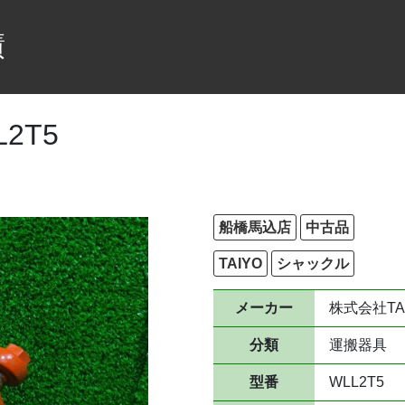
績
2T5
船橋馬込店
中古品
TAIYO
シャックル
メーカー
株式会社TA
分類
運搬器具
型番
WLL2T5