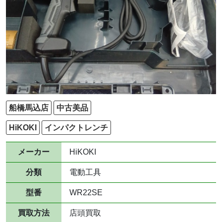
船橋馬込店
中古美品
HiKOKI
インパクトレンチ
メーカー
HiKOKI
分類
電動工具
型番
WR22SE
買取方法
店頭買取