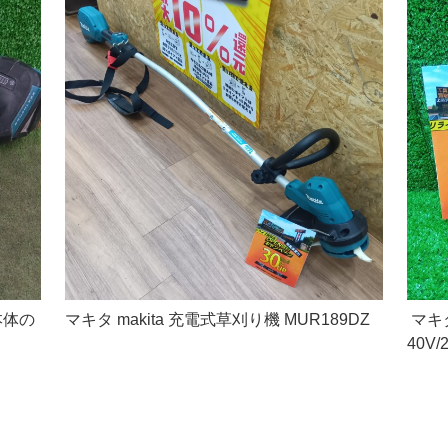
本体の
マキタ makita 充電式草刈り機 MUR189DZ
マキタ
40V/