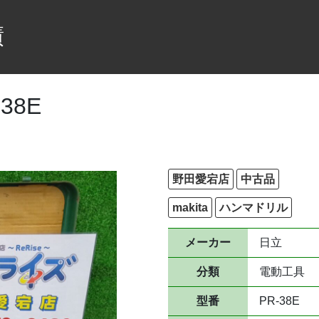
績
38E
野田愛宕店
中古品
makita
ハンマドリル
メーカー
日立
分類
電動工具
型番
PR-38E