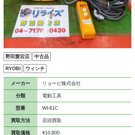
野田愛宕店
中古品
RYOBI
ウィンチ
メーカー
リョービ株式会社
分類
電動工具
型番
WI-61C
買取方法
店頭買取
買取価格
¥10,800