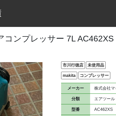
績
コンプレッサー 7L AC462XS
市川行徳店
未使用品
makita
コンプレッサー
メーカー
株式会社マ
分類
エアツール
型番
AC462XS