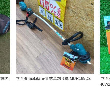
本体の
マキタ makita 充電式草刈り機 MUR189DZ
マキタ
40V/