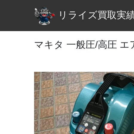
リライズ買取実
マキタ 一般圧/高圧 エア