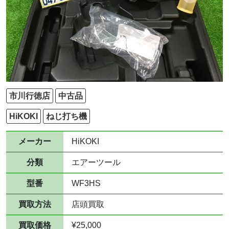
市川行徳店
中古品
HiKOKI
ねじ打ち機
メーカー
HiKOKI
分類
エアーツール
型番
WF3HS
買取方法
店頭買取
買取価格
¥25,000