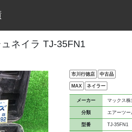
績
ネイラ TJ-35FN1
市川行徳店
中古品
MAX
ネイラー
メーカー
マックス株
分類
エアーツー
型番
TJ-35FN1