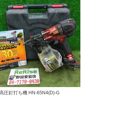
 高圧釘打ち機 HN-65N4(D)-G