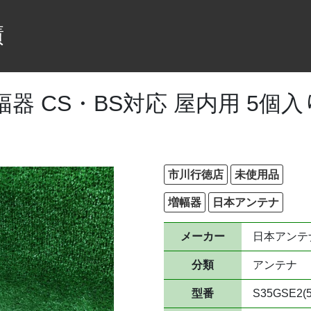
績
 CS・BS対応 屋内用 5個入り S
市川行徳店
未使用品
増幅器
日本アンテナ
メーカー
日本アンテ
分類
アンテナ
型番
S35GSE2(5