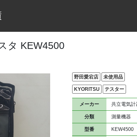
績
タ KEW4500
野田愛宕店
未使用品
KYORITSU
テスター
メーカー
共立電気計
分類
測量機器
型番
KEW4500