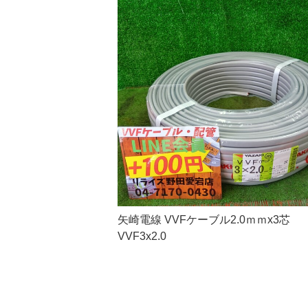
矢崎電線 VVFケーブル2.0ｍｍx3芯
VVF3x2.0