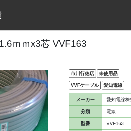
績
6ｍｍx3芯 VVF163
市川行徳店
未使用品
VVFケーブル
愛知電線
メーカー
愛知電線株
分類
電線
型番
VVF163