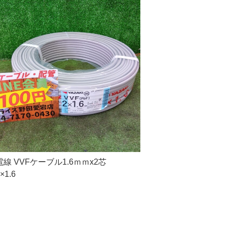
線 VVFケーブル1.6ｍｍx2芯
×1.6