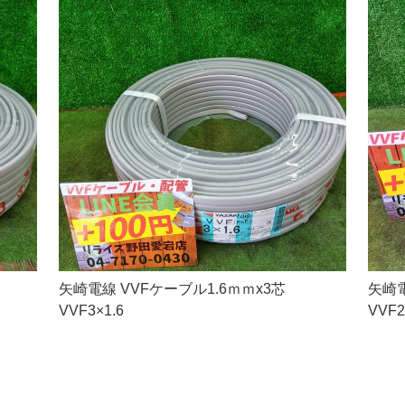
矢崎電線 VVFケーブル1.6ｍｍx3芯
矢崎電
VVF3×1.6
VVF2